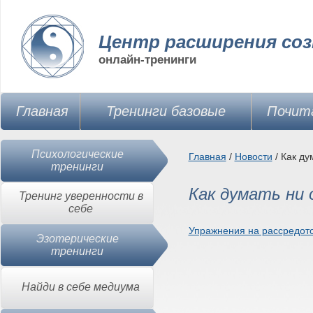
Центр расширения соз
онлайн-тренинги
Главная
Тренинги базовые
Почит
Психологические
Главная
/
Новости
/ Как ду
тренинги
Как думать ни 
Тренинг уверенности в
себе
Упражнения на рассредот
Эзотерические
тренинги
Найди в себе медиума