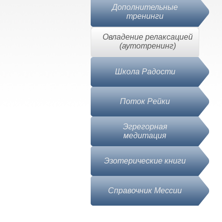
Дополнительные
тренинги
Овладение релаксацией
(аутотренинг)
Школа Радости
Поток Рейки
Эгрегорная
медитация
Эзотерические книги
Справочник Месcии